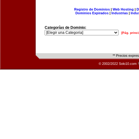
Registro de Dominios
|
Web Hosting
|
D
Dominios Expirados
|
Industrias
|
Indu
Categorías de Dominio:
[Pág. princi
** Precios expre
© 2002/2022 Solo10.com