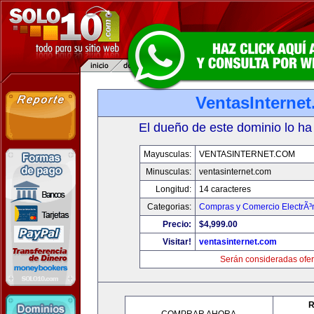
VentasInterne
El dueño de este dominio lo ha
Mayusculas:
VENTASINTERNET.COM
Minusculas:
ventasinternet.com
Longitud:
14 caracteres
Categorias:
Compras y Comercio ElectrÃ³
Precio:
$4,999.00
Visitar!
ventasinternet.com
Serán consideradas ofer
R