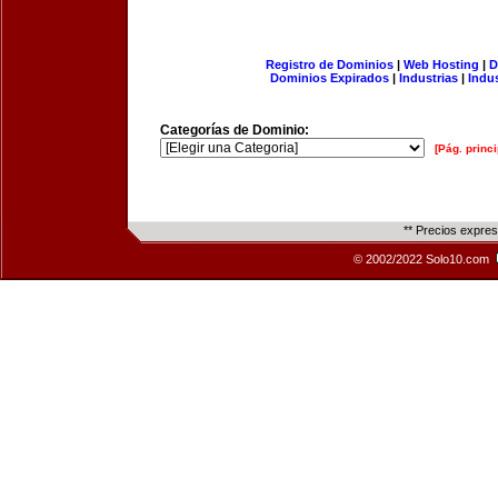
Registro de Dominios
|
Web Hosting
|
D
Dominios Expirados
|
Industrias
|
Indu
Categorías de Dominio:
[Pág. princi
** Precios expre
© 2002/2022 Solo10.com