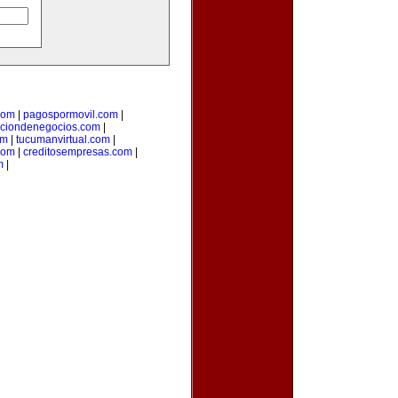
com
|
pagospormovil.com
|
cciondenegocios.com
|
om
|
tucumanvirtual.com
|
com
|
creditosempresas.com
|
m
|