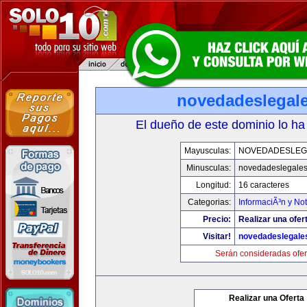
novedadeslegal
El dueño de este dominio lo ha
Mayusculas:
NOVEDADESLEG
Minusculas:
novedadeslegale
Longitud:
16 caracteres
Categorias:
InformaciÃ³n y Not
Precio:
Realizar una ofer
Visitar!
novedadeslegale
Serán consideradas ofer
Realizar una Oferta