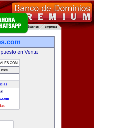
es.com
 puesto en Venta
ALES.COM
s.com
icias
ta!
s.com
tas