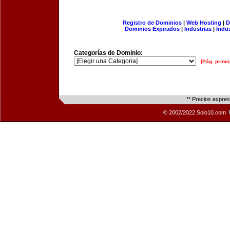
Registro de Dominios
|
Web Hosting
|
D
Dominios Expirados
|
Industrias
|
Indu
Categorías de Dominio:
[Pág. princi
** Precios expre
© 2002/2022 Solo10.com