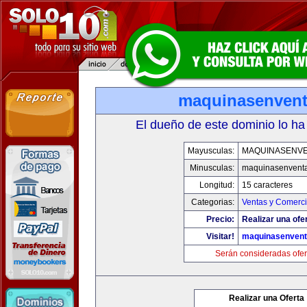
maquinasenven
El dueño de este dominio lo ha
Mayusculas:
MAQUINASENV
Minusculas:
maquinasenvent
Longitud:
15 caracteres
Categorias:
Ventas y Comerci
Precio:
Realizar una ofe
Visitar!
maquinasenven
Serán consideradas ofer
Realizar una Oferta