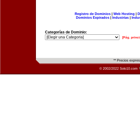
Registro de Dominios
|
Web Hosting
|
D
Dominios Expirados
|
Industrias
|
Indu
Categorías de Dominio:
[Pág. princi
** Precios expre
© 2002/2022 Solo10.com