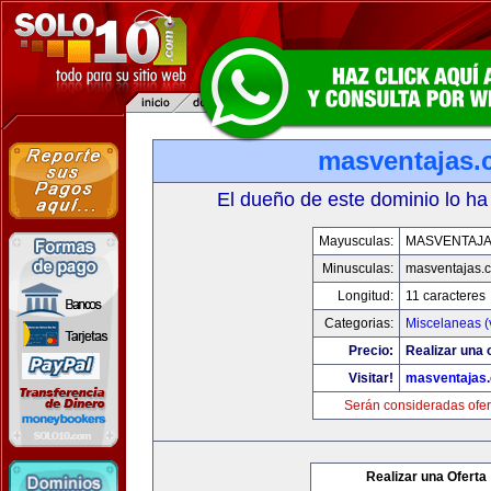
masventajas
El dueño de este dominio lo ha
Mayusculas:
MASVENTAJ
Minusculas:
masventajas.
Longitud:
11 caracteres
Categorias:
Miscelaneas (
Precio:
Realizar una o
Visitar!
masventajas
Serán consideradas ofer
Realizar una Oferta