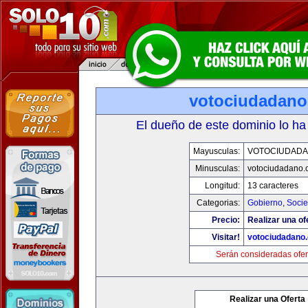
votociudadan
El dueño de este dominio lo ha
Mayusculas:
VOTOCIUDAD
Minusculas:
votociudadano
Longitud:
13 caracteres
Categorias:
Gobierno
,
Soci
Precio:
Realizar una of
Visitar!
votociudadano
Serán consideradas ofer
Realizar una Oferta