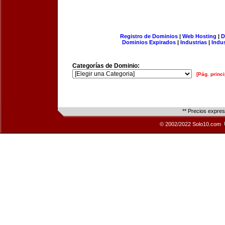
Registro de Dominios
|
Web Hosting
|
D
Dominios Expirados
|
Industrias
|
Indu
Categorías de Dominio:
[Pág. princi
** Precios expre
© 2002/2022 Solo10.com