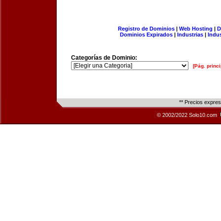
Registro de Dominios
|
Web Hosting
|
D
Dominios Expirados
|
Industrias
|
Indu
Categorías de Dominio:
[Pág. princi
** Precios expre
© 2002/2022 Solo10.com