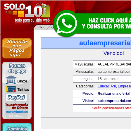
aulaempresaria
Vendido!
Mayusculas:
AULAEMPRESARIA
Minusculas:
aulaempresarial.co
Longitud:
15 caracteres
Categorias:
EducaciÃ³n
,
Empresa
Precio:
Realizar una oferta!
Visitar!
aulaempresarial.c
Serán consideradas ofer