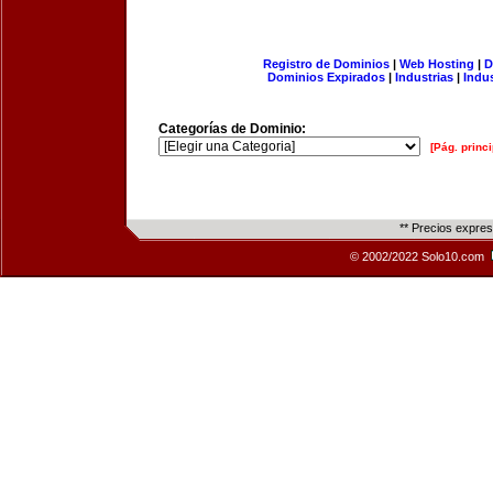
Registro de Dominios
|
Web Hosting
|
D
Dominios Expirados
|
Industrias
|
Indu
Categorías de Dominio:
[Pág. princi
** Precios expre
© 2002/2022 Solo10.com