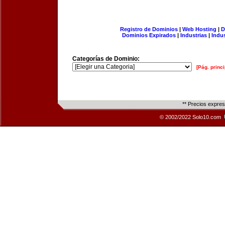
Registro de Dominios
|
Web Hosting
|
D
Dominios Expirados
|
Industrias
|
Indu
Categorías de Dominio:
[Pág. princi
** Precios expre
© 2002/2022 Solo10.com