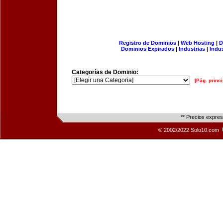
Registro de Dominios
|
Web Hosting
|
D
Dominios Expirados
|
Industrias
|
Indu
Categorías de Dominio:
[Pág. princi
** Precios expre
© 2002/2022 Solo10.com