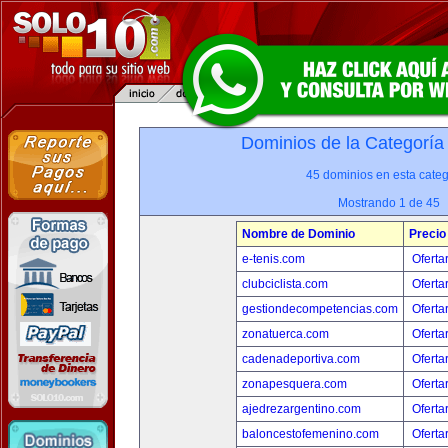
Dominios de la Categoría
45 dominios en esta categ
Mostrando 1 de 45
Nombre de Dominio
Precio
e-tenis.com
Oferta
clubciclista.com
Oferta
gestiondecompetencias.com
Oferta
zonatuerca.com
Oferta
cadenadeportiva.com
Oferta
zonapesquera.com
Oferta
ajedrezargentino.com
Oferta
baloncestofemenino.com
Oferta